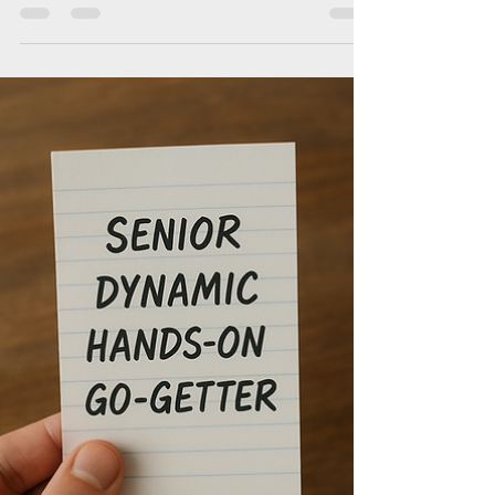
recrutement tech européen, j'ai eu une
épiphanie : mon site web ne
ressemblait plus à la réalité du terrain.
Le sourcing de 2026 n’a plus rien à voir
avec celui de 2010. Les candidats sont
sur-sollicités, les outils standards
saturent, et le "Post and Pray" (publier
une annonce et prier pour que le
candidat idéal postule) est
officiellement devenu une stratégie de
défaite. Il était temps que Source To
Match reflète enfin cette vision. Voi