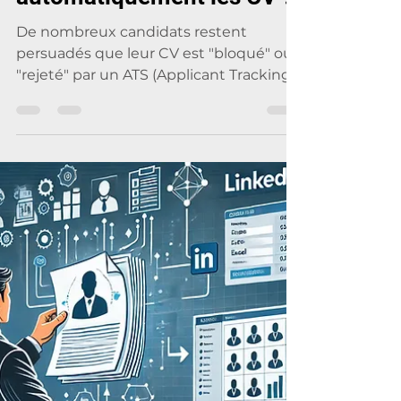
24 juin 2025
4 min de lecture
Faut-il encore croire que
les ATS rejettent
automatiquement les CV ?
De nombreux candidats restent
persuadés que leur CV est "bloqué" ou
"rejeté" par un ATS (Applicant Tracking
System) s’il ne contient pas...