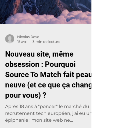
devenir votre meilleure alliée. 1. La
compétence : Thermomètre ou Bulletin
Météo ? Cette analogie m’a frap
Nicolas Revol
15 avr.
3 min de lecture
Nouveau site, même
obsession : Pourquoi
Source To Match fait peau
neuve (et ce que ça change
pour vous) ?
Après 18 ans à "poncer" le marché du