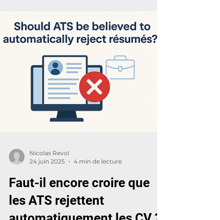
sourcing. La plupart des entreprises
pensent que leurs difficultés de
recrutement viennent d’un manque de
candidats.Mauvaise nouvelle : le
problème ne vient presque jamais du
marché. Il vient du système . Et plus
précisément, des deux moments où
tout se joue : 👉 le brief de poste , 👉 et
le call de préqualification . Deux étapes
trop souvent négligées, alors qu’elles
déterminent la qualité du reste du
process. C’e
Nicolas Revol