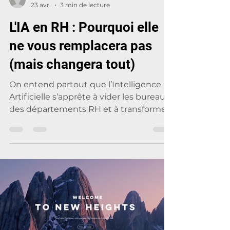
Nicolas Revol
23 avr.
3 min de lecture
L'IA en RH : Pourquoi elle
ne vous remplacera pas
(mais changera tout)
On entend partout que l’Intelligence
Artificielle s’apprête à vider les bureaux
des départements RH et à transformer
les recruteurs en reliques du passé.
Selon moi, la réalité est plus nuancée :
l'IA n'est pas là pour prendre votre
siège, mais pour vous offrir une paire de
lunettes bien plus précise. Voici
pourquoi le facteur humain reste
indétrônable, et comment l'IA va