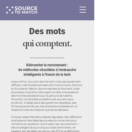
Des mots
qui comptent.
Réinventer le recrutement :
de méthodes obsolètes à l'embauche
intelligente à l'heure de la tech
Aujourd'hui, recruter dans la tech n'est pas seulement
difficile, c'est fondamentalement mal compris. Partout
en Europe et ailleurs, les entreprises se heurtent à des
processus trop lents, des opportunités manquées et
des mythes persistants sur la pénurie de talents.
Pourtant, le véritable problème est souvent plus
profond : il réside dans des systèmes obsolètes, des
fiches de poste floues, des évaluations biaisées et un
fossé entre les données et la prise de décision.
Ce blog rassemble des analyses aiguisées, des réflexions
pratiques et des idées éprouvées sur le terrain pour
remettre en question notre vision du recrutement —
des stratégies de sourcing aux biais d'entretien, en
passant par les idées reçues sur les ATS et la définition