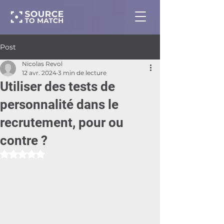
Post
Nicolas Revol
12 avr. 2024
3 min de lecture
Utiliser des tests de
personnalité dans le
recrutement, pour ou
contre ?
Noté NaN étoiles sur 5.