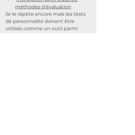
méthodes d'évaluation
Je le répète encore mais les tests 
de personnalité doivent être 
utilisés comme un outil parmi 
d'autres dans le processus de 
recrutement. Ils devraient 
compléter les entretiens, les 
références et les évaluations des 
compétences techniques, offrant 
ainsi une vue holistique des 
capacités et du potentiel des 
candidats.